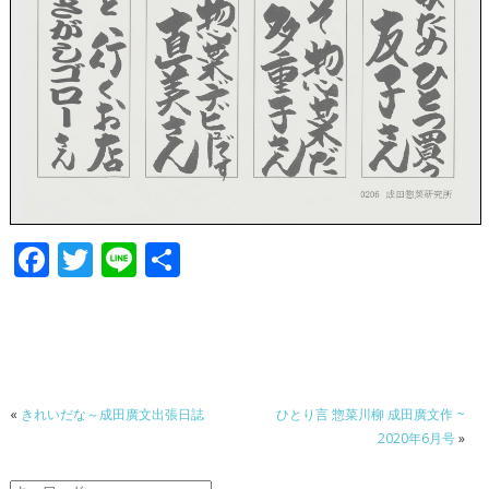
F
T
Li
共
ac
w
n
有
e
itt
e
b
er
o
«
きれいだな～成田廣文出張日誌
ひとり言 惣菜川柳 成田廣文作 ~
o
2020年6月号
»
k