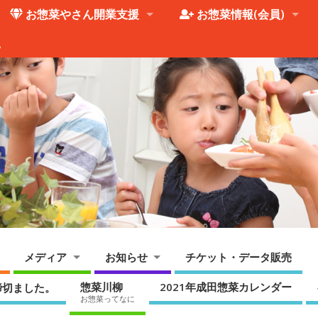
お惣菜やさん開業支援
お惣菜情報(会員)
。
メディア
お知らせ
チケット・データ販売
惣菜川柳
2021年成田惣菜カレンダー
締切ました。
お惣菜ってなに