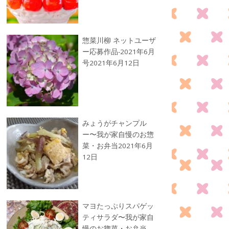
惣菜川柳 ネットユーザ
ー応募作品-2021年6月
号
2021年6月12日
みょうがチャンプル
ー〜我が家自慢のお惣
菜・お弁当
2021年6月
12日
マヨたっぷりスパゲッ
ティサラダ〜我が家自
慢のお惣菜・お弁当