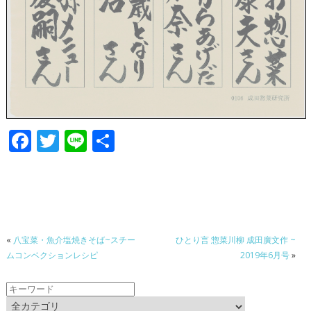
F
T
Li
共
ac
w
n
有
e
itt
e
b
er
o
«
八宝菜・魚介塩焼きそば~スチー
ひとり言 惣菜川柳 成田廣文作 ~
o
ムコンベクションレシピ
2019年6月号
»
k