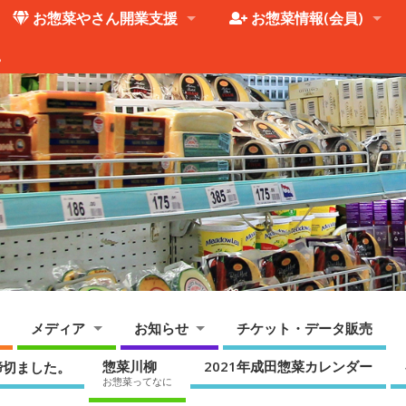
お惣菜やさん開業支援
お惣菜情報(会員)
。
メディア
お知らせ
チケット・データ販売
惣菜川柳
2021年成田惣菜カレンダー
締切ました。
お惣菜ってなに