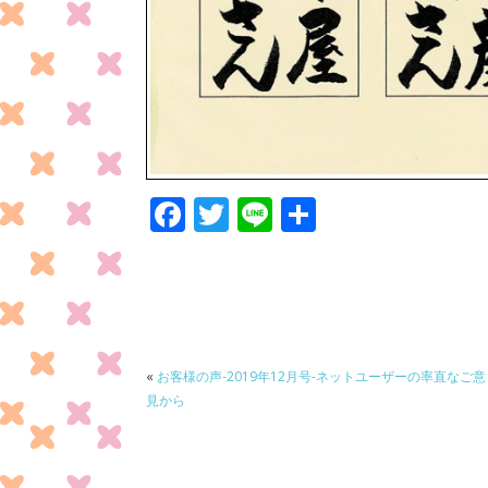
F
T
Li
共
ac
w
n
有
e
itt
e
b
er
o
o
«
お客様の声-2019年12月号-ネットユーザーの率直なご意
見から
k