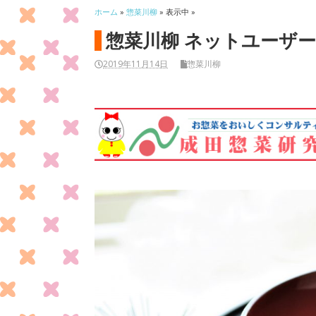
ホーム
»
惣菜川柳
» 表示中 »
惣菜川柳 ネットユーザー応
2019年11月14日
惣菜川柳