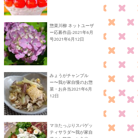
惣菜川柳 ネットユーザ
ー応募作品-2021年6月
号
2021年6月12日
みょうがチャンプル
ー〜我が家自慢のお惣
菜・お弁当
2021年6月
12日
マヨたっぷりスパゲッ
ティサラダ〜我が家自