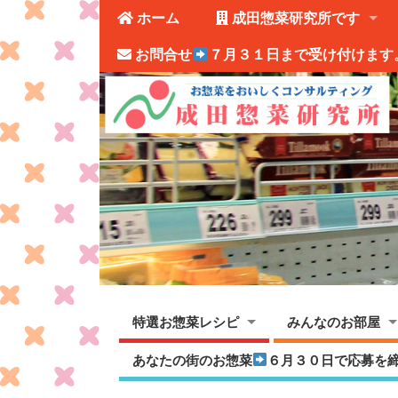
ホーム
成田惣菜研究所です
お問合せ
７月３１日まで受け付けます
特選お惣菜レシピ
みんなのお部屋
あなたの街のお惣菜
６月３０日で応募を