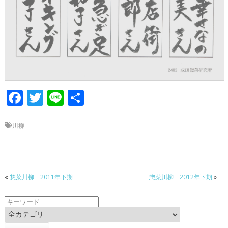
F
T
Li
共
ac
w
n
有
e
itt
e
川柳
b
er
o
o
«
惣菜川柳 2011年下期
惣菜川柳 2012年下期
»
k