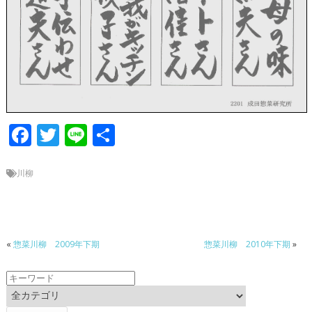
F
T
Li
共
ac
w
n
有
e
itt
e
川柳
b
er
o
o
«
惣菜川柳 2009年下期
惣菜川柳 2010年下期
»
k