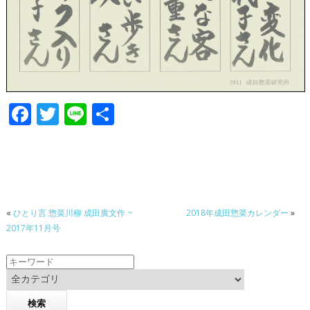
F
T
Li
共
ac
w
n
有
e
itt
e
b
er
o
«
ひとり言 惣菜川柳 成田廣文作 ~
2018年成田惣菜カレンダー
»
o
2017年11月号
k