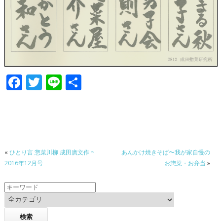
F
T
Li
共
ac
w
n
有
e
itt
e
b
er
o
«
ひとり言 惣菜川柳 成田廣文作 ~
あんかけ焼きそば〜我が家自慢の
o
2016年12月号
お惣菜・お弁当
»
k