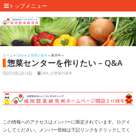
トップメニュー
ホーム
»
Q&A
»
お惣菜の基本
» 表示中 »
惣菜センターを作りたい – Q&A
2016年2月14日
Q&A
,
お惣菜の基本
この情報へのアクセスはメンバーに限定されています。ログイ
ンしてください。メンバー登録は下記リンクをクリックしてく