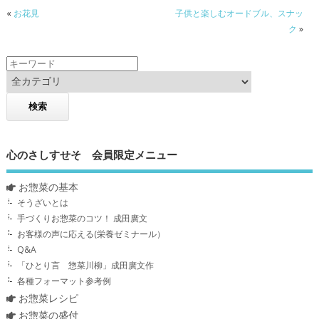
«
お花見
子供と楽しむオードブル、スナッ
ク
»
心のさしすせそ 会員限定メニュー
お惣菜の基本
そうざいとは
手づくりお惣菜のコツ！ 成田廣文
お客様の声に応える(栄養ゼミナール）
Q&A
「ひとり言 惣菜川柳」成田廣文作
各種フォーマット参考例
お惣菜レシピ
お惣菜の盛付