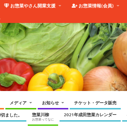
お惣菜やさん開業支援
お惣菜情報(会員)
。
メディア
お知らせ
チケット・データ販売
惣菜川柳
2021年成田惣菜カレンダー
締切ました。
お惣菜ってなに