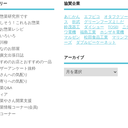
リー
協賛企業
惣菜研究所です
あじかん
エフピコ
オタフクソー
ス
折武
グリーンフーズよしだ
しそう！これもお惣菜
鈴茂器工
ダイショー
TOSEI
ニ
お惣菜レシピ
ワ電機
福島工業
ホシザキ電機
いろいろ
マルゼン
松田食品工業
マリンフ
川柳
ーズ
ダブルピーケーネット
なのお部屋
廣文出張日誌
アーカイブ
すめのお店とおすすめの一品
ザーアンケート抜粋
さんへの気配り
寄りへの気配り
菜Q&A
ィア
菜やさん開業支援
菜情報コーナー(会員)
コーナー