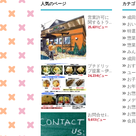
人気のページ
カテゴ
営業許可に
成田
関するトラ...
おい
25,631ビュー
特選
惣菜
惣菜
みん
成田
おす
プチドリッ
プ提案～伊...
ユー
24,234ビュー
お子
お年
お惣
メデ
お惣
お惣
お問合せɺ...
9,613ビュー
会員