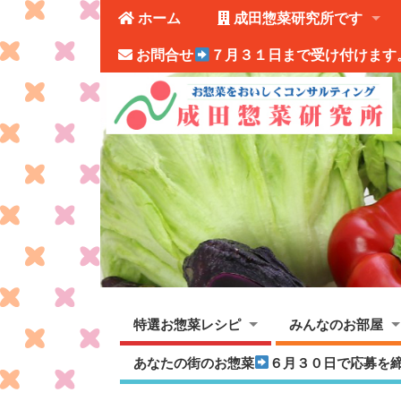
ホーム
成田惣菜研究所です
お問合せ
７月３１日まで受け付けます
特選お惣菜レシピ
みんなのお部屋
あなたの街のお惣菜
６月３０日で応募を