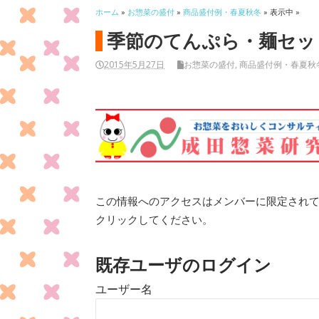
ホーム
»
お惣菜の盛付
»
商品盛付例・春夏秋冬
» 表示中 »
季節のてんぷら・麺セッ
2015年5月27日
お惣菜の盛付
,
商品盛付例・春夏秋
この情報へのアクセスはメンバーに限定され
クリックしてください。
既存ユーザのログイン
ユーザー名