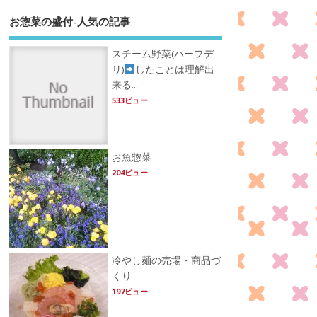
お惣菜の盛付-人気の記事
スチーム野菜(ハーフデ
リ)
したことは理解出
来る...
533ビュー
お魚惣菜
204ビュー
冷やし麺の売場・商品づ
くり
197ビュー