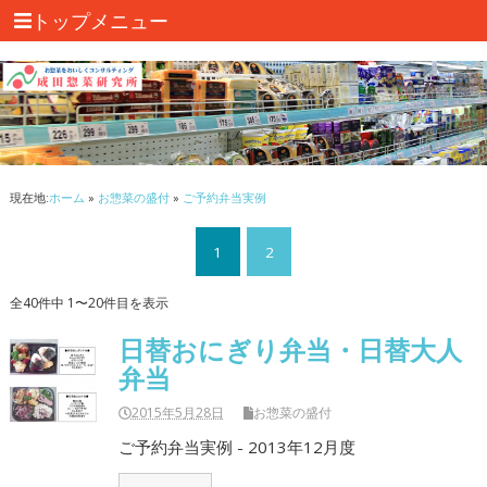
トップメニュー
現在地:
ホーム
»
お惣菜の盛付
»
ご予約弁当実例
1
2
全40件中 1〜20件目を表示
日替おにぎり弁当・日替大人
弁当
2015年5月28日
お惣菜の盛付
ご予約弁当実例 - 2013年12月度