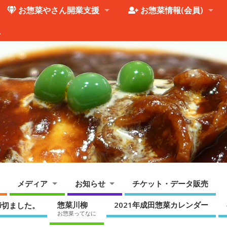
お惣菜やさん開業支援
お惣菜情報(会員)
。
メディア
お知らせ
チケット・データ販売
惣菜川柳
2021年成田惣菜カレンダー
締切ました。
お惣菜ってなに