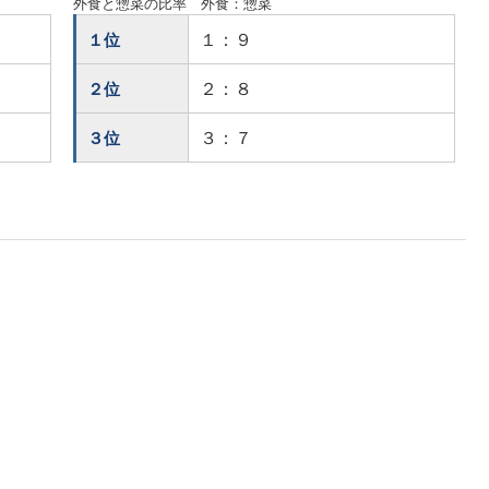
外食と惣菜の比率 外食：惣菜
１：９
１位
２：８
２位
３：７
３位