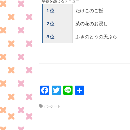
早春を感じるメニュー
たけこのご飯
１位
菜の花のお浸し
２位
ふきのとうの天ぷら
３位
F
T
Li
共
ac
w
n
有
e
itt
e
アンケート
b
er
o