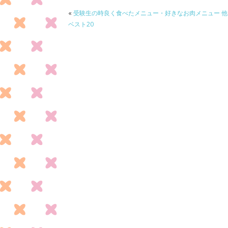
o
«
受験生の時良く食べたメニュー・好きなお肉メニュー 他
k
ベスト20