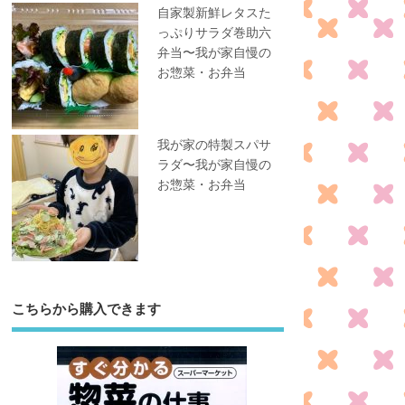
自家製新鮮レタスた
っぷりサラダ巻助六
弁当〜我が家自慢の
お惣菜・お弁当
我が家の特製スパサ
ラダ〜我が家自慢の
お惣菜・お弁当
こちらから購入できます