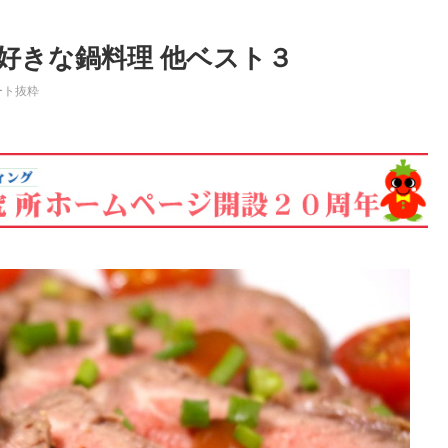
好きな鍋料理 他ベスト３
ート抜粋