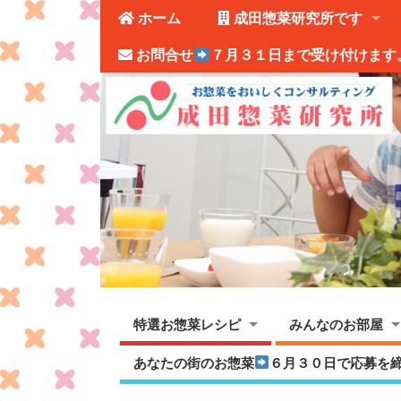
ホーム
成田惣菜研究所です
お問合せ
７月３１日まで受け付けます
特選お惣菜レシピ
みんなのお部屋
あなたの街のお惣菜
６月３０日で応募を