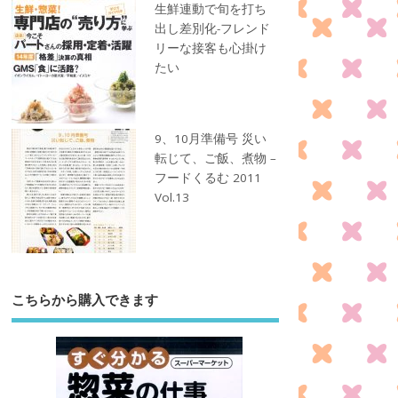
生鮮連動で旬を打ち
出し差別化-フレンド
リーな接客も心掛け
たい
9、10月準備号 災い
転じて、ご飯、煮物 –
フードくるむ 2011
Vol.13
こちらから購入できます