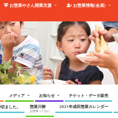
お惣菜やさん開業支援
お惣菜情報(会員)
。
メディア
お知らせ
チケット・データ販売
惣菜川柳
2021年成田惣菜カレンダー
締切ました。
お惣菜ってなに