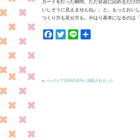
カードを打った瞬間、ただ容器に詰めるだけ
いしそうに見えませんね』」と。もっとおい
つくり方も見せ方も、やはり基本になるのは
F
T
Li
共
ac
w
n
有
e
itt
e
b
er
o
o
«
パックピア2004/2月号に掲載されました
k