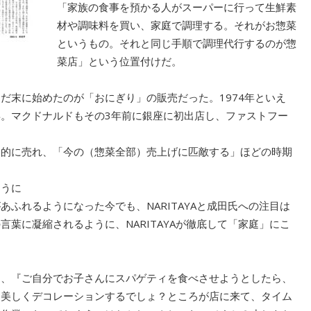
「家族の食事を預かる人がスーパーに行って生鮮素
材や調味料を買い、家庭で調理する。それがお惣菜
というもの。それと同じ手順で調理代行するのが惣
菜店」という位置付けだ。
だ末に始めたのが「おにぎり」の販売だった。1974年といえ
年。マクドナルドもその3年前に銀座に初出店し、ファストフー
発的に売れ、「今の（惣菜全部）売上げに匹敵する」ほどの時期
ように
ふれるようになった今でも、NARITAYAと成田氏への注目は
葉に凝縮されるように、NARITAYAが徹底して「家庭」にこ
。
は、『ご自分でお子さんにスパゲティを食べさせようとしたら、
も美しくデコレーションするでしょ？ところが店に来て、タイム