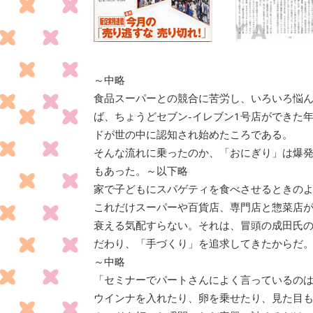
～中略
食品スーパーとの競合に苦労し、いろいろ悩ん
ば、ちょうどセブン-イレブン1号店ができた
ドが世の中に認知され始めたころである。
そんな流れに乗ったのか、「おにぎり」は爆
もあった。～以下略
家で子どもにスパゲティを食べさせるときの
これだけスーパーや百貨店、専門店と惣菜店があ
衰える気配すらない。それは、冒頭の成田氏の言
だわり、「手づくり」を追求してきたからだ
～中略
「セミナーでパートさんによく言っているの
ウインナを入れたり、卵を乗せたり、見た目