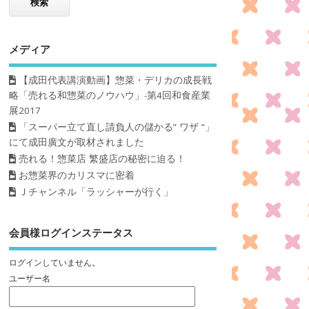
メディア
【成田代表講演動画】惣菜・デリカの成長戦
略「売れる和惣菜のノウハウ」-第4回和食産業
展2017
「スーパー立て直し請負人の儲かる” ワザ ”」
にて成田廣文が取材されました
売れる！惣菜店 繁盛店の秘密に迫る！
お惣菜界のカリスマに密着
Ｊチャンネル「ラッシャーが行く」
会員様ログインステータス
ログインしていません。
ユーザー名