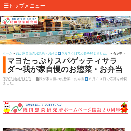
トップメニュー
ホーム
»
我が家自慢のお惣菜・お弁当
６月３０日で応募を締切ました。
» 表示中 »
マヨたっぷりスパゲッティサラ
ダ〜我が家自慢のお惣菜・お弁当
2021年6月12日
我が家自慢のお惣菜・お弁当
６月３０日で応募を締切
ました。