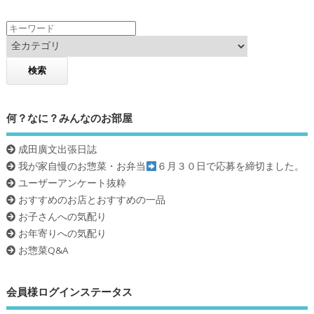
k
何？なに？みんなのお部屋
成田廣文出張日誌
我が家自慢のお惣菜・お弁当
６月３０日で応募を締切ました。
ユーザーアンケート抜粋
おすすめのお店とおすすめの一品
お子さんへの気配り
お年寄りへの気配り
お惣菜Q&A
会員様ログインステータス