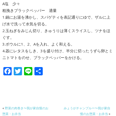
A塩 少々
粗挽きブラックペッパー 適量
1.鍋にお湯を沸かし、スパゲティを表記通りにゆで、ザルに上
げ水で洗って水気を切る。
2.玉ねぎをみじん切り、きゅうりは薄くスライスし、ツナをほ
ぐす。
3.ボウルに1、2、Aを入れ、よく和える。
4.器にレタスをしき、3を盛り付け、半分に切ったうずら卵とミ
ニトマトをのせ、ブラックペッパーをかける。
F
T
Li
共
ac
w
n
有
e
itt
e
b
er
o
«
野菜の肉巻き〜我が家自慢のお
みょうがチャンプルー〜我が家自
o
惣菜・お弁当
慢のお惣菜・お弁当
»