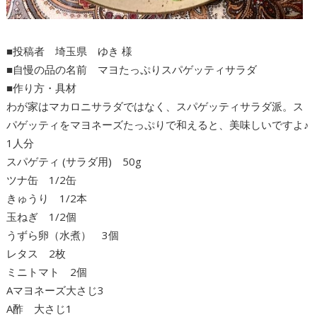
■投稿者 埼玉県 ゆき 様
■自慢の品の名前 マヨたっぷりスパゲッティサラダ
■作り方・具材
わが家はマカロニサラダではなく、スパゲッティサラダ派。ス
パゲッティをマヨネーズたっぷりで和えると、美味しいですよ♪
1人分
スパゲティ (サラダ用) 50g
ツナ缶 1/2缶
きゅうり 1/2本
玉ねぎ 1/2個
うずら卵（水煮） 3個
レタス 2枚
ミニトマト 2個
Aマヨネーズ大さじ3
A酢 大さじ1