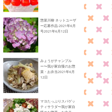
惣菜川柳 ネットユーザ
ー応募作品-2021年6月
号
2021年6月12日
みょうがチャンプル
ー〜我が家自慢のお惣
菜・お弁当
2021年6月
12日
マヨたっぷりスパゲッ
ティサラダ〜我が家自