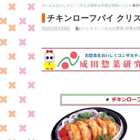
ホーム
»
おいしそう！これもお惣菜
»
特選お惣菜レシピ
» 表示
チキンローフパイ クリ
2015年5月8日
おいしそう！これもお惣菜
,
特選お