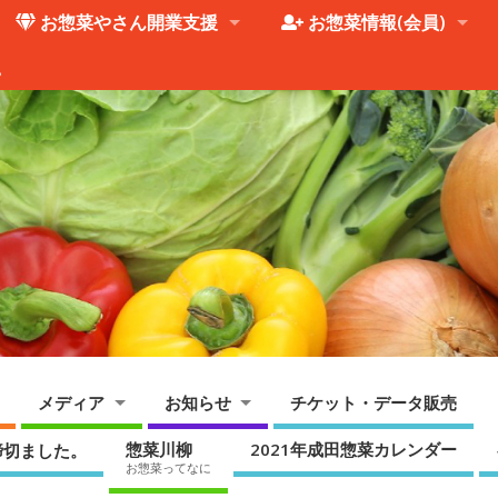
お惣菜やさん開業支援
お惣菜情報(会員)
。
メディア
お知らせ
チケット・データ販売
惣菜川柳
2021年成田惣菜カレンダー
締切ました。
お惣菜ってなに