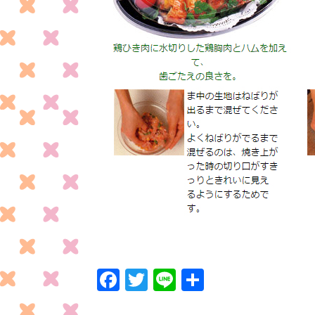
F
T
Li
共
ac
w
n
有