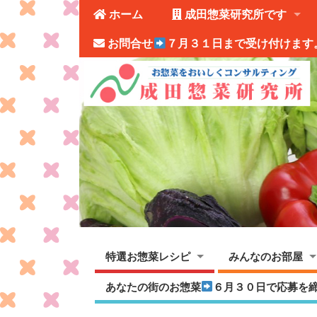
ホーム
成田惣菜研究所です
お問合せ
７月３１日まで受け付けます
特選お惣菜レシピ
みんなのお部屋
あなたの街のお惣菜
６月３０日で応募を