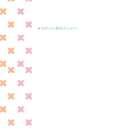
e
itt
e
b
er
o
o
«
カナッペ 春のメニュー
k