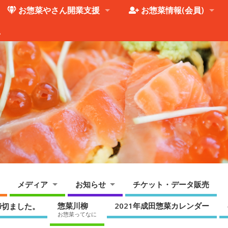
お惣菜やさん開業支援
お惣菜情報(会員)
。
メディア
お知らせ
チケット・データ販売
惣菜川柳
2021年成田惣菜カレンダー
締切ました。
お惣菜ってなに