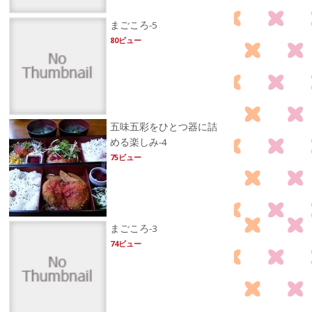
まごころ-5
80ビュー
五味五彩をひとつ器に詰
める楽しみ-4
75ビュー
まごころ-3
74ビュー