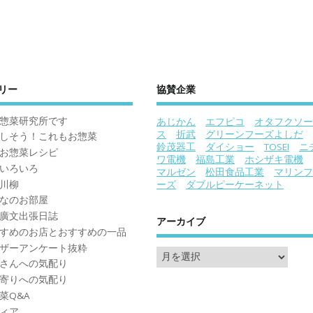
リー
協賛企業
惣菜研究所です
あじかん
エフピコ
オタフクソー
ス
折武
グリーンフーズよしだ
しそう！これもお惣菜
鈴茂器工
ダイショー
TOSEI
ニ
お惣菜レシピ
ワ電機
福島工業
ホシザキ電機
いろいろ
マルゼン
松田食品工業
マリンフ
川柳
ーズ
ダブルピーケーネット
なのお部屋
廣文出張日誌
アーカイブ
すめのお店とおすすめの一品
ザーアンケート抜粋
さんへの気配り
寄りへの気配り
菜Q&A
ィア