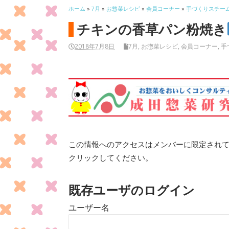
ホーム
»
7月
»
お惣菜レシピ
»
会員コーナー
»
手づくりスチー
チキンの香草パン粉焼き
2018年7月8日
7月
,
お惣菜レシピ
,
会員コーナー
,
手
この情報へのアクセスはメンバーに限定され
クリックしてください。
既存ユーザのログイン
ユーザー名