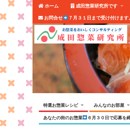
ホーム
成田惣菜研究所です
お問合せ
７月３１日まで受け付けます
特選お惣菜レシピ
みんなのお部屋
あなたの街のお惣菜
６月３０日で応募を