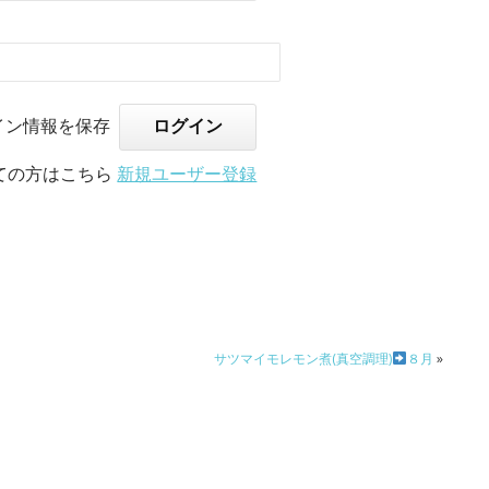
イン情報を保存
ての方はこちら
新規ユーザー登録
サツマイモレモン煮(真空調理)
８月
»