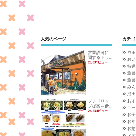
人気のページ
カテゴ
営業許可に
成田
関するトラ...
おい
25,631ビュー
特選
惣菜
惣菜
みん
成田
おす
プチドリッ
プ提案～伊...
ユー
24,234ビュー
お子
お年
お惣
メデ