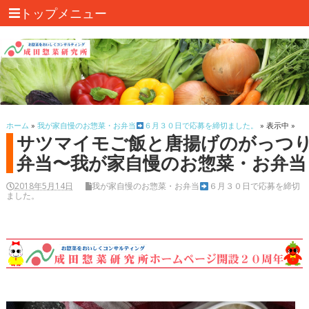
トップメニュー
ホーム
»
我が家自慢のお惣菜・お弁当
６月３０日で応募を締切ました。
» 表示中 »
サツマイモご飯と唐揚げのがっつ
弁当〜我が家自慢のお惣菜・お弁当
2018年5月14日
我が家自慢のお惣菜・お弁当
６月３０日で応募を締切
ました。