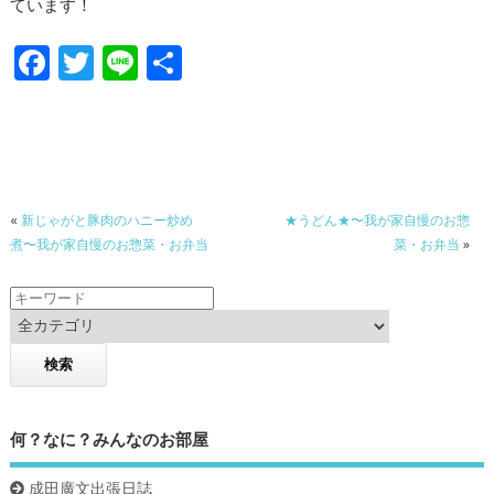
ています！
F
T
Li
共
ac
w
n
有
e
itt
e
b
er
o
«
新じゃがと豚肉のハニー炒め
★うどん★〜我が家自慢のお惣
o
煮〜我が家自慢のお惣菜・お弁当
菜・お弁当
»
k
何？なに？みんなのお部屋
成田廣文出張日誌