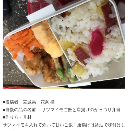
■投稿者
宮城県
花奈
様
■自慢の品の名前
サツマイモご飯と唐揚げのがっつり弁当
■作り方・具材
サツマイモを入れて炊いて甘いご飯！唐揚げは醤油で味付けし