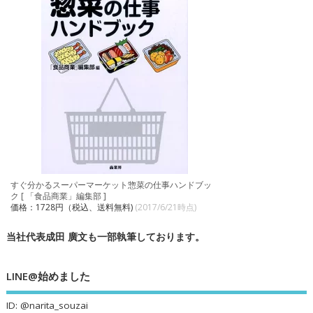
すぐ分かるスーパーマーケット惣菜の仕事ハンドブッ
ク [ 「食品商業」編集部 ]
価格：1728円（税込、送料無料)
(2017/6/21時点)
当社代表成田 廣文も一部執筆しております。
LINE@始めました
ID: @narita_souzai