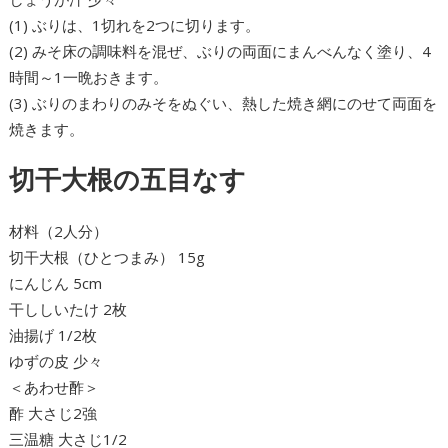
(1) ぶりは、1切れを2つに切ります。
(2) みそ床の調味料を混ぜ、ぶりの両面にまんべんなく塗り、4
時間～1一晩おきます。
(3) ぶりのまわりのみそをぬぐい、熱した焼き網にのせて両面を
焼きます。
切干大根の五目なす
材料（2人分）
切干大根（ひとつまみ） 15g
にんじん 5cm
干ししいたけ 2枚
油揚げ 1/2枚
ゆずの皮 少々
＜あわせ酢＞
酢 大さじ2強
三温糖 大さじ1/2