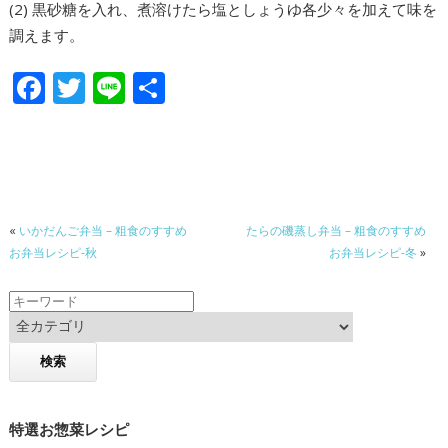
(2) 黒砂糖を入れ、煮溶けたら塩としょうゆ各少々を加えて味を
調えます。
F
T
Li
共
ac
w
n
有
e
itt
e
b
er
o
«
いかだんご弁当 – 粗食のすすめ
たらの磯蒸し弁当 – 粗食のすすめ
o
お弁当レシピ-秋
お弁当レシピ-冬
»
k
特選お惣菜レシピ