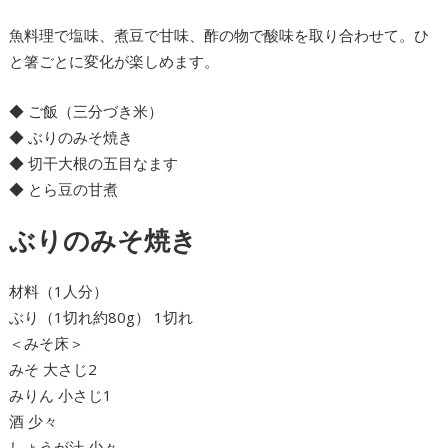
魚料理で塩味、煮豆で甘味、酢の物で酸味を取り合わせて。ひ
と箸ごとに変化が楽しめます。
◆ ご飯（三分づき米）
◆ ぶりのみそ焼き
◆ 切干大根の五目なます
◆ とら豆の甘煮
ぶりのみそ焼き
材料（1人分）
ぶり（1切れ約80g） 1切れ
＜みそ床＞
みそ 大さじ2
みりん 小さじ1
酒 少々
しょうが汁 少々