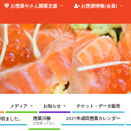
お惣菜やさん開業支援
お惣菜情報(会員)
。
メディア
お知らせ
チケット・データ販売
惣菜川柳
2021年成田惣菜カレンダー
締切ました。
お惣菜ってなに