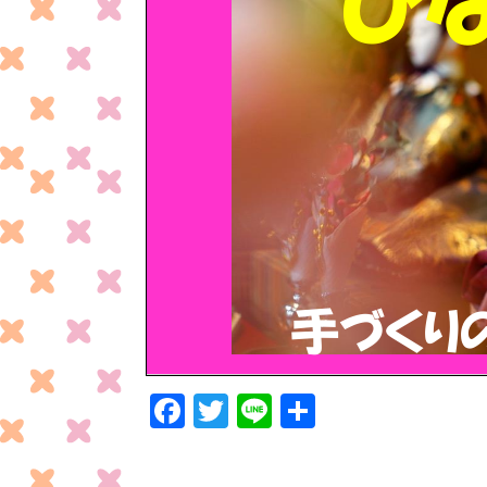
F
T
Li
共
ac
w
n
有
e
itt
e