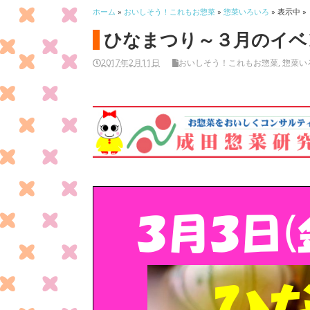
ホーム
»
おいしそう！これもお惣菜
»
惣菜いろいろ
» 表示中 »
ひなまつり～３月のイベ
2017年2月11日
おいしそう！これもお惣菜
,
惣菜い