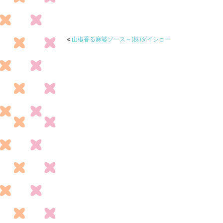
b
er
o
o
«
山椒香る麻婆ソース～(株)ダイショー
k