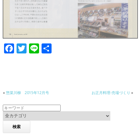
F
T
Li
共
ac
w
n
有
e
itt
e
b
er
o
«
惣菜川柳 2015年12月号
お正月料理-売場づくり
»
o
k