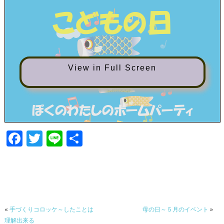
View in Full Screen
F
T
Li
共
ac
w
n
有
e
itt
e
b
er
o
«
手づくりコロッケ～したことは
母の日～５月のイベント
»
o
理解出来る