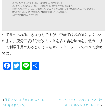
生で食べられる、きゅうりですが、中華では炒め物によくつわ
れます。疲労回復成分ビタミンＢを多く含む豚肉を、低カロリ
ーで利尿作用のあるきゅうりをオイスターソースのコクで炒め
物に。
F
T
Li
共
ac
w
n
有
e
itt
e
b
er
o
«
野菜ソムリエ「食を楽しむ」レ
キャベツとアスパラのえびマヨ炒
o
シピを週替わりで
め～野菜ソムリエ・レシピ
»