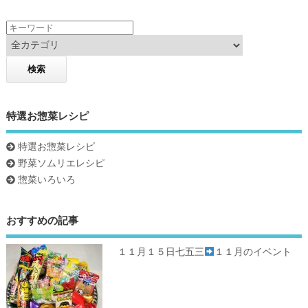
k
特選お惣菜レシピ
特選お惣菜レシピ
野菜ソムリエレシピ
惣菜いろいろ
おすすめの記事
１１月１５日七五三
１１月のイベント