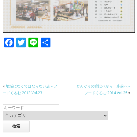
F
T
Li
共
ac
w
n
有
e
itt
e
b
er
o
«
地域になくてはならない店 – フ
どんぐりの背比べから一歩前へ –
o
ードくるむ 2013 Vol.23
フードくるむ 2014 Vol.25
»
k