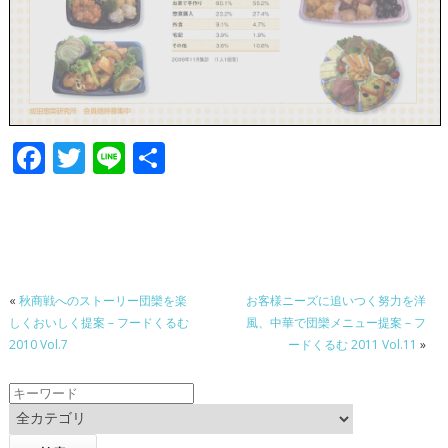
F
T
Li
共
ac
w
n
有
e
itt
e
b
er
o
«
秋商戦へのストーリー団欒を楽
お客様ニーズに追いつく努力を洋
o
しくおいしく提案 – フードくるむ
風、中華で団欒メニュー提案 – フ
k
2010 Vol.7
ードくるむ 2011 Vol.11
»