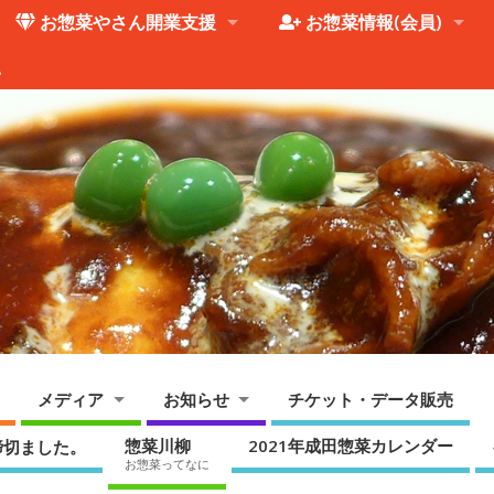
お惣菜やさん開業支援
お惣菜情報(会員)
。
メディア
お知らせ
チケット・データ販売
惣菜川柳
2021年成田惣菜カレンダー
締切ました。
お惣菜ってなに