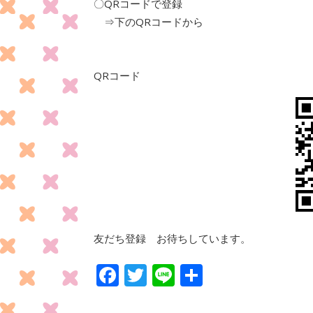
〇QRコードで登録
⇒下のQRコードから
QRコード
友だち登録 お待ちしています。
F
T
Li
共
ac
w
n
有