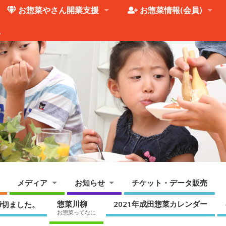
お惣菜やさん開業支援
お惣菜情報(会員)
。
メディア
お知らせ
チケット・データ販売
惣菜川柳
2021年成田惣菜カレンダー
締切ました。
お惣菜ってなに