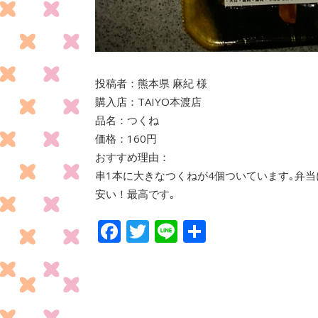
投稿者：熊本県 麻紀 様
購入店：TAIYO本渡店
品名：つくね
価格：160円
おすすめ理由：
串1本に大きなつくねが4個ついています｡弁
安い！最高です｡
F
T
Li
共
ac
w
n
有
e
itt
e
b
er