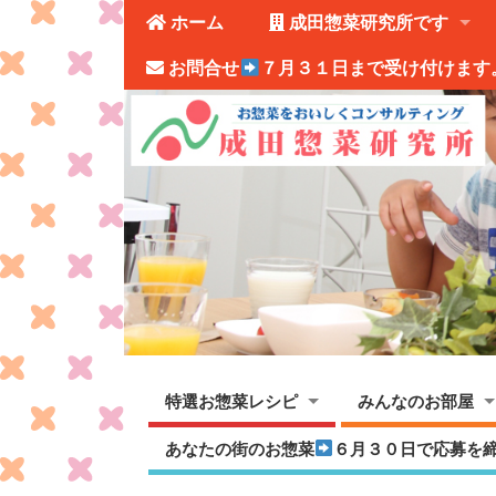
ホーム
成田惣菜研究所です
お問合せ
７月３１日まで受け付けます
特選お惣菜レシピ
みんなのお部屋
あなたの街のお惣菜
６月３０日で応募を