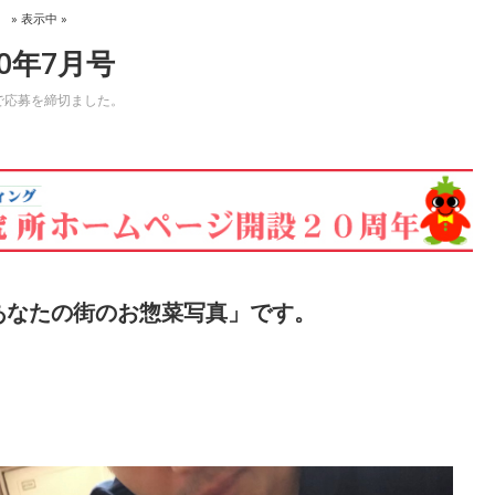
。
» 表示中 »
0年7月号
で応募を締切ました。
「あなたの街のお惣菜写真」です。