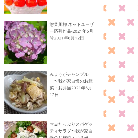
惣菜川柳 ネットユーザ
ー応募作品-2021年6月
号
2021年6月12日
みょうがチャンプル
ー〜我が家自慢のお惣
菜・お弁当
2021年6月
12日
マヨたっぷりスパゲッ
ティサラダ〜我が家自
慢のお惣菜・お弁当