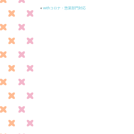
o
o
«
withコロナ・惣菜部門対応
k