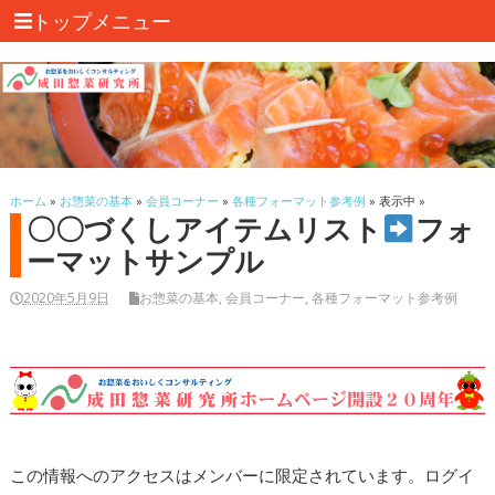
トップメニュー
ホーム
»
お惣菜の基本
»
会員コーナー
»
各種フォーマット参考例
» 表示中 »
〇〇づくしアイテムリスト
フォ
ーマットサンプル
2020年5月9日
お惣菜の基本
,
会員コーナー
,
各種フォーマット参考例
この情報へのアクセスはメンバーに限定されています。ログイ