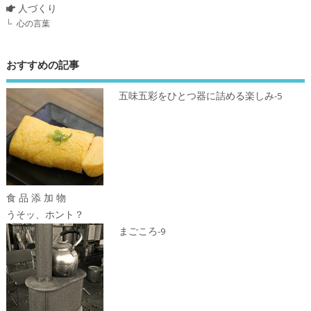
人づくり
心の言葉
おすすめの記事
五味五彩をひとつ器に詰める楽しみ-5
食 品 添 加 物
うそッ、ホント？
まごころ-9