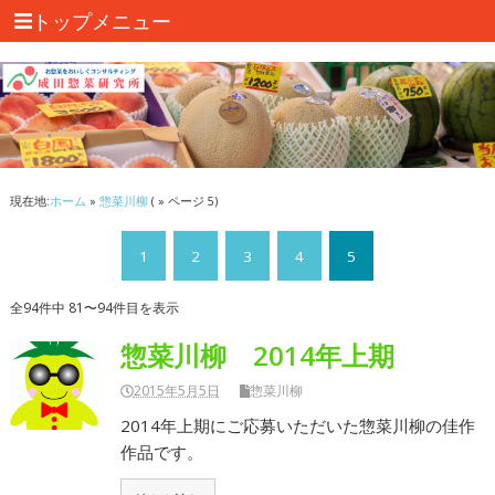
トップメニュー
現在地:
ホーム
»
惣菜川柳
( » ページ 5)
1
2
3
4
5
全94件中 81〜94件目を表示
惣菜川柳 2014年上期
2015年5月5日
惣菜川柳
2014年上期にご応募いただいた惣菜川柳の佳作
作品です。