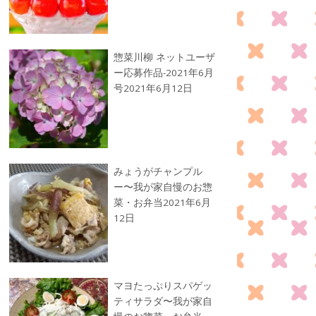
惣菜川柳 ネットユーザ
ー応募作品-2021年6月
号
2021年6月12日
みょうがチャンプル
ー〜我が家自慢のお惣
菜・お弁当
2021年6月
12日
マヨたっぷりスパゲッ
ティサラダ〜我が家自