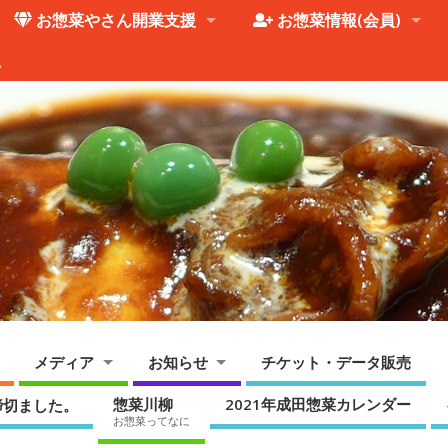
お惣菜やさん開業支援
お惣菜情報(会員)
。
メディア
お知らせ
チケット・データ販売
惣菜川柳
2021年成田惣菜カレンダー
締切ました。
お惣菜ってなに