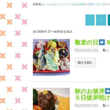
現在地:
ホーム
»
おいしそう！これもお惣菜
»
惣菜いろいろ
( »
‹
1
全140件中 21〜40件目を表示
敬老の日
2020年8月10日
お
続きを読む
秋のお彼岸
５日彼岸明
2020年8月10日
お