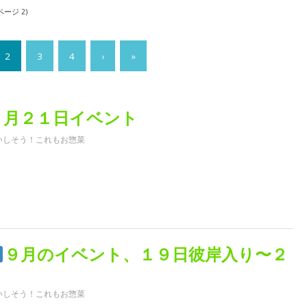
 ページ 2)
2
3
4
›
»
９月２１日イベント
いしそう！これもお惣菜
９月のイベント、１９日彼岸入り〜２
け
いしそう！これもお惣菜