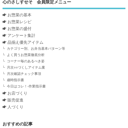
心のさしすせそ 会員限定メニュー
お惣菜の基本
お惣菜レシピ
お惣菜の盛付
アンケート集計
品揃え優先アイテム
カテゴリー別、お弁当基本パターン等
よく買うお惣菜徹底分析
コーナー毎のあるべき姿
月次○○づくしアイテム案
月次確認チェック事項
歳時指示書
今日はコレ！-作業指示書
お店づくり
販売促進
人づくり
おすすめの記事