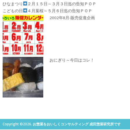
ひなまつり
２月１５日～３月３日迄の告知ＰＯＰ
こどもの日
４月葉桜～５月６日迄の告知ＰＯＰ
2002年8月-販売促進企画
おにぎり～今日はコレ！
Copyright ©2026. お惣菜をおいしくコンサルティング 成田惣菜研究所です