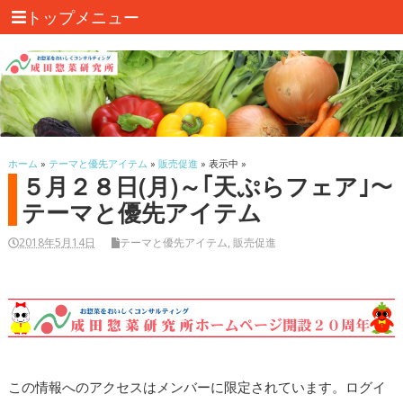
トップメニュー
ホーム
»
テーマと優先アイテム
»
販売促進
» 表示中 »
５月２８日(月)～｢天ぷらフェア｣～
テーマと優先アイテム
2018年5月14日
テーマと優先アイテム
,
販売促進
この情報へのアクセスはメンバーに限定されています。ログイ