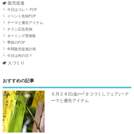
販売促進
今日はコレ！-POP
イベント告知POP
テーマと優先アイテム
チラシ広告実例
ネーミング実例集
季節のPOP
年間販売促進計画
今日は何の日？
人づくり
おすすめの記事
６月２８日(金)〜｢タコづくしフェア｣～テ
ーマと優先アイテム