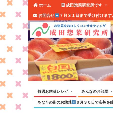
ホーム
成田惣菜研究所です
お問合せ
７月３１日まで受け付けます
特選お惣菜レシピ
みんなのお部屋
あなたの街のお惣菜
６月３０日で応募を