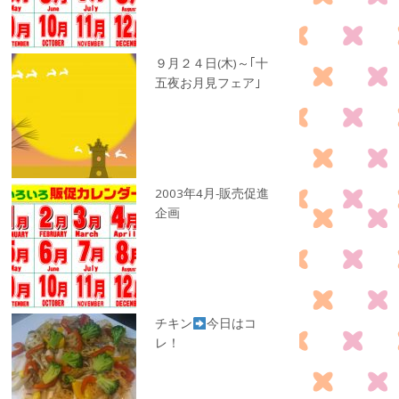
９月２４日(木)～｢十
五夜お月見フェア｣
2003年4月-販売促進
企画
チキン
今日はコ
レ！