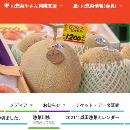
お惣菜やさん開業支援
お惣菜情報(会員)
。
メディア
お知らせ
チケット・データ販売
惣菜川柳
2021年成田惣菜カレンダー
締切ました。
お惣菜ってなに