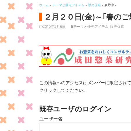
ホーム
»
テーマと優先アイテム
»
販売促進
» 表示中 »
２月２０日(金)～｢春のご
2015年5月6日
テーマと優先アイテム
,
販売促進
この情報へのアクセスはメンバーに限定され
クリックしてください。
既存ユーザのログイン
ユーザー名