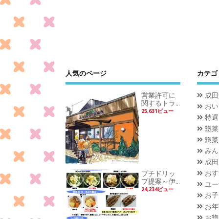
人気のページ
カテゴ
営業許可に
成田
関するトラ...
おい
25,631ビュー
特選
惣菜
惣菜
みん
成田
おす
プチドリッ
プ提案～伊...
ユー
24,234ビュー
お子
お年
お惣