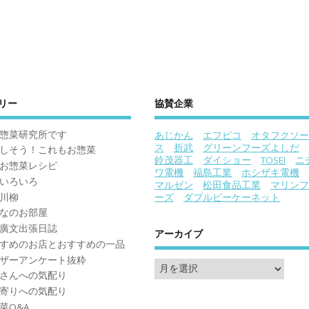
リー
協賛企業
惣菜研究所です
あじかん
エフピコ
オタフクソー
ス
折武
グリーンフーズよしだ
しそう！これもお惣菜
鈴茂器工
ダイショー
TOSEI
ニ
お惣菜レシピ
ワ電機
福島工業
ホシザキ電機
いろいろ
マルゼン
松田食品工業
マリンフ
川柳
ーズ
ダブルピーケーネット
なのお部屋
廣文出張日誌
アーカイブ
すめのお店とおすすめの一品
ザーアンケート抜粋
さんへの気配り
寄りへの気配り
菜Q&A