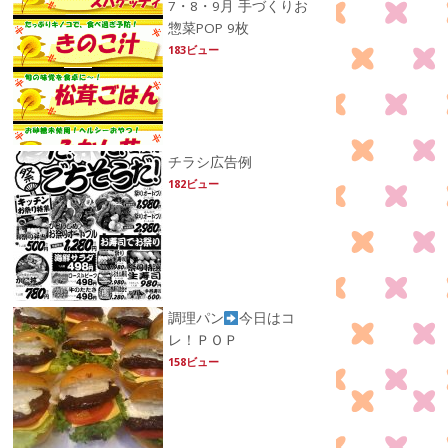
7・8・9月 手づくりお
惣菜POP 9枚
183ビュー
チラシ広告例
182ビュー
調理パン
今日はコ
レ！ＰＯＰ
158ビュー