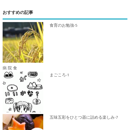
おすすめの記事
食育のお勉強-5
病 院 食
まごころ-1
五味五彩をひとつ器に詰める楽しみ-7