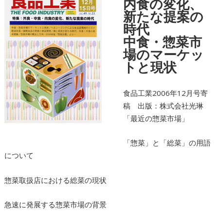
内食の変化、
新たな提案の
時代
中食・惣菜市
場のマーケッ
トと現状
食品工業2006年12月号寄
稿 出版：株式会社光琳
「最近の惣菜市場」
「惣菜」と「総菜」の用語
について
惣菜取扱店における総菜の現状
急速に発展する惣菜市場の背景