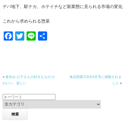
デパ地下、駅ナカ、ホテイチなど新業態に見られる市場の変化
これから求められる惣菜
F
T
Li
共
ac
w
n
有
e
itt
e
b
er
o
«
春休み お子さんの好きなもの か
食品商業2004/4月号に掲載されま
o
わいい、楽しい
した
»
k