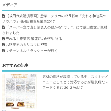
メディア
【成田代表講演動画】惣菜・デリカの成長戦略「売れる和惣菜の
ノウハウ」-第4回和食産業展2017
「スーパー立て直し請負人の儲かる” ワザ ”」にて成田廣文が取材
されました
売れる！惣菜店 繁盛店の秘密に迫る！
お惣菜界のカリスマに密着
Ｊチャンネル「ラッシャーが行く」
おすすめの記事
素材の価格が高騰している中、スタミナメ
ニューとしてどう対応するかが勝負所だ –
フードくるむ 2012 Vol.17