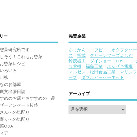
リー
協賛企業
惣菜研究所です
あじかん
エフピコ
オタフクソー
ス
折武
グリーンフーズよしだ
しそう！これもお惣菜
鈴茂器工
ダイショー
TOSEI
ニ
お惣菜レシピ
ワ電機
福島工業
ホシザキ電機
いろいろ
マルゼン
松田食品工業
マリンフ
川柳
ーズ
ダブルピーケーネット
なのお部屋
廣文出張日誌
アーカイブ
すめのお店とおすすめの一品
ザーアンケート抜粋
さんへの気配り
寄りへの気配り
菜Q&A
ィア