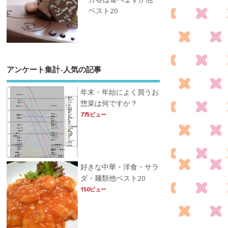
ベスト20
アンケート集計-人気の記事
年末・年始によく買うお
惣菜は何ですか？
775ビュー
好きな中華・洋食・サラ
ダ・麺類他ベスト20
150ビュー