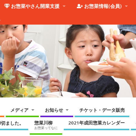
お惣菜やさん開業支援
お惣菜情報(会員)
。
メディア
お知らせ
チケット・データ販売
惣菜川柳
2021年成田惣菜カレンダー
締切ました。
お惣菜ってなに