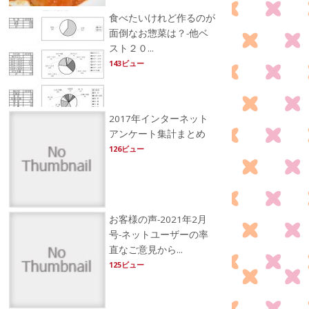
食べたいけれど作るのが
面倒なお惣菜は？-他ベ
スト２０...
143ビュー
2017年インターネット
アンケート集計まとめ
126ビュー
お客様の声-2021年2月
号-ネットユーザーの率
直なご意見から...
125ビュー