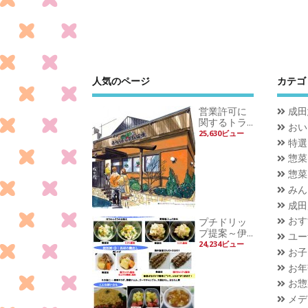
人気のページ
カテゴ
営業許可に
成田
関するトラ...
おい
25,630ビュー
特選
惣菜
惣菜
みん
成田
おす
プチドリッ
プ提案～伊...
ユー
24,234ビュー
お子
お年
お惣
メデ