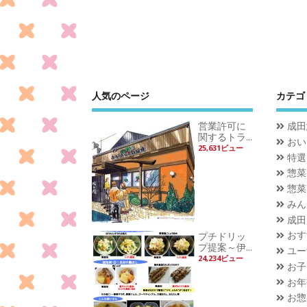
人気のページ
カテゴ
営業許可に
成田
関するトラ...
おい
25,631ビュー
特選
惣菜
惣菜
みん
成田
おす
プチドリッ
プ提案～伊...
ユー
24,234ビュー
お子
お年
お惣