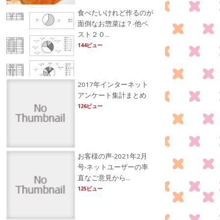
食べたいけれど作るのが
面倒なお惣菜は？-他ベ
スト２０...
144ビュー
2017年インターネット
アンケート集計まとめ
126ビュー
お客様の声-2021年2月
号-ネットユーザーの率
直なご意見から...
125ビュー