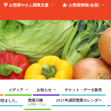
お惣菜やさん開業支援
お惣菜情報(会員)
。
メディア
お知らせ
チケット・データ販売
惣菜川柳
2021年成田惣菜カレンダー
締切ました。
お惣菜ってなに