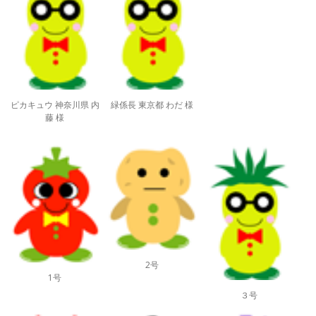
ピカキュウ 神奈川県 内
緑係長 東京都 わだ 様
藤 様
2号
1号
３号