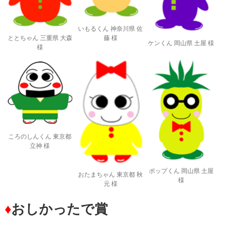
いもるくん 神奈川県 佐
藤 様
ととちゃん 三重県 大森
ケンくん 岡山県 土屋 様
様
ころのしんくん 東京都
立神 様
ポップくん 岡山県 土屋
おたまちゃん 東京都 秋
様
元 様
♦
おしかったで賞