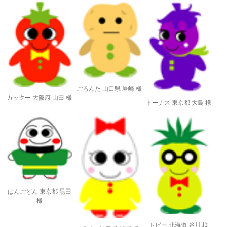
ごろんた 山口県 岩崎 様
カックー 大阪府 山田 様
トーナス 東京都 大島 様
はんごどん 東京都 黒田
様
トビー 北海道 谷川 様