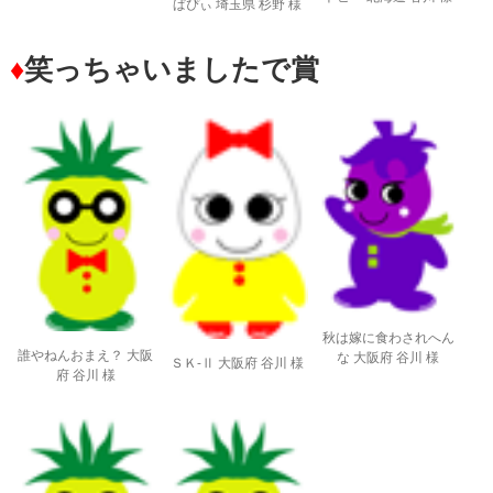
ぱぴぃ 埼玉県 杉野 様
♦
笑っちゃいましたで賞
秋は嫁に食わされへん
誰やねんおまえ？ 大阪
な 大阪府 谷川 様
ＳＫ-Ⅱ 大阪府 谷川 様
府 谷川 様