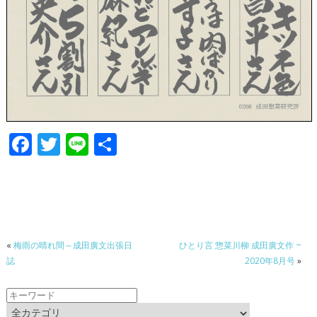
F
T
Li
共
ac
w
n
有
e
itt
e
b
er
o
«
梅雨の晴れ間～成田廣文出張日
ひとり言 惣菜川柳 成田廣文作 ~
o
誌
2020年8月号
»
k