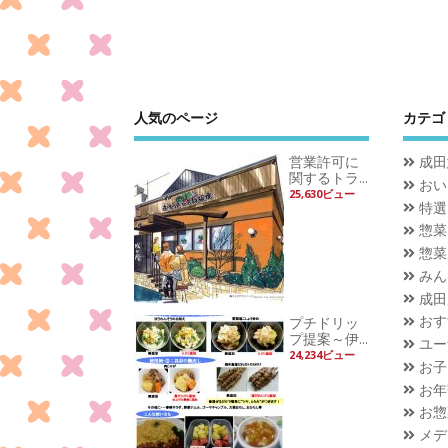
人気のページ
カテゴ
営業許可に
成田
関するトラ...
おい
25,630ビュー
特選
惣菜
惣菜
みん
成田
おす
プチドリッ
プ提案～伊...
ユー
24,234ビュー
お子
お年
お惣
メデ