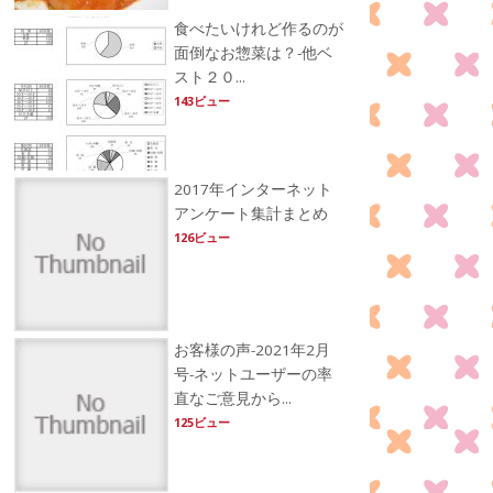
食べたいけれど作るのが
面倒なお惣菜は？-他ベ
スト２０...
143ビュー
2017年インターネット
アンケート集計まとめ
126ビュー
お客様の声-2021年2月
号-ネットユーザーの率
直なご意見から...
125ビュー