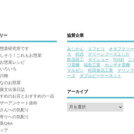
リー
協賛企業
惣菜研究所です
あじかん
エフピコ
オタフクソー
ス
折武
グリーンフーズよしだ
しそう！これもお惣菜
鈴茂器工
ダイショー
TOSEI
ニ
お惣菜レシピ
ワ電機
福島工業
ホシザキ電機
いろいろ
マルゼン
松田食品工業
マリンフ
川柳
ーズ
ダブルピーケーネット
なのお部屋
廣文出張日誌
アーカイブ
すめのお店とおすすめの一品
ザーアンケート抜粋
さんへの気配り
寄りへの気配り
菜Q&A
ィア