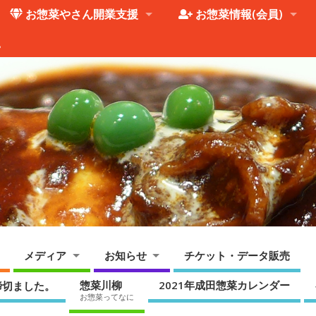
お惣菜やさん開業支援
お惣菜情報(会員)
。
メディア
お知らせ
チケット・データ販売
惣菜川柳
2021年成田惣菜カレンダー
締切ました。
お惣菜ってなに