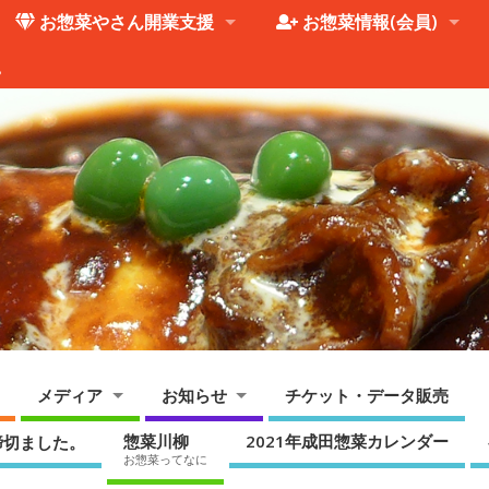
お惣菜やさん開業支援
お惣菜情報(会員)
。
メディア
お知らせ
チケット・データ販売
惣菜川柳
2021年成田惣菜カレンダー
締切ました。
お惣菜ってなに