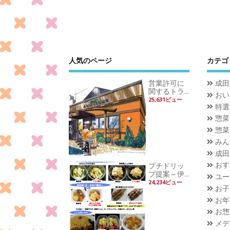
人気のページ
カテゴ
営業許可に
成田
関するトラ...
おい
25,631ビュー
特選
惣菜
惣菜
みん
成田
おす
プチドリッ
プ提案～伊...
ユー
24,234ビュー
お子
お年
お惣
メデ