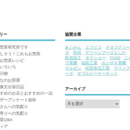
リー
協賛企業
惣菜研究所です
あじかん
エフピコ
オタフクソー
ス
折武
グリーンフーズよしだ
しそう！これもお惣菜
鈴茂器工
ダイショー
TOSEI
ニ
お惣菜レシピ
ワ電機
福島工業
ホシザキ電機
いろいろ
マルゼン
松田食品工業
マリンフ
川柳
ーズ
ダブルピーケーネット
なのお部屋
廣文出張日誌
アーカイブ
すめのお店とおすすめの一品
ザーアンケート抜粋
さんへの気配り
寄りへの気配り
菜Q&A
ィア