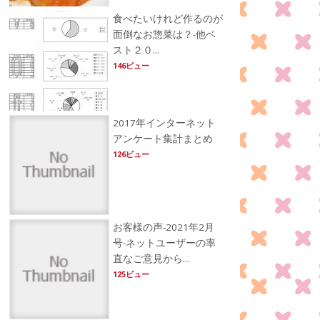
食べたいけれど作るのが
面倒なお惣菜は？-他ベ
スト２０...
146ビュー
2017年インターネット
アンケート集計まとめ
126ビュー
お客様の声-2021年2月
号-ネットユーザーの率
直なご意見から...
125ビュー