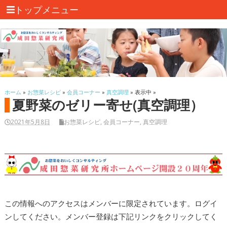
トップメニュー
ホーム
»
お惣菜レシピ
»
会員コーナー
»
真空調理
» 表示中 »
夏野菜のゼリー寄せ(真空調理）
2021年5月8日
お惣菜レシピ
,
会員コーナー
,
真空調理
この情報へのアクセスはメンバーに限定されています。ログイ
ンしてください。メンバー登録は下記リンクをクリックしてく