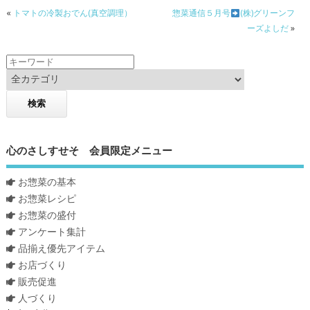
«
トマトの冷製おでん(真空調理）
惣菜通信５月号
(株)グリーンフ
ーズよしだ
»
心のさしすせそ 会員限定メニュー
お惣菜の基本
お惣菜レシピ
お惣菜の盛付
アンケート集計
品揃え優先アイテム
お店づくり
販売促進
人づくり