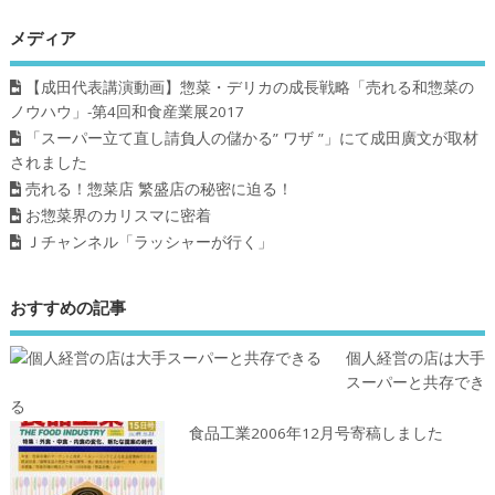
メディア
【成田代表講演動画】惣菜・デリカの成長戦略「売れる和惣菜の
ノウハウ」-第4回和食産業展2017
「スーパー立て直し請負人の儲かる” ワザ ”」にて成田廣文が取材
されました
売れる！惣菜店 繁盛店の秘密に迫る！
お惣菜界のカリスマに密着
Ｊチャンネル「ラッシャーが行く」
おすすめの記事
個人経営の店は大手
スーパーと共存でき
る
食品工業2006年12月号寄稿しました