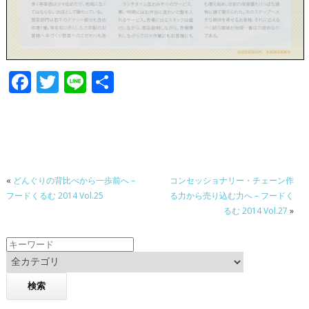
F
T
Li
共
ac
w
n
有
e
itt
e
b
er
o
«
どんぐりの背比べから一歩前へ –
コンセッショナリー・チェーン作
o
フードくるむ 2014 Vol.25
る力から売り込む力へ – フードく
k
るむ 2014 Vol.27
»