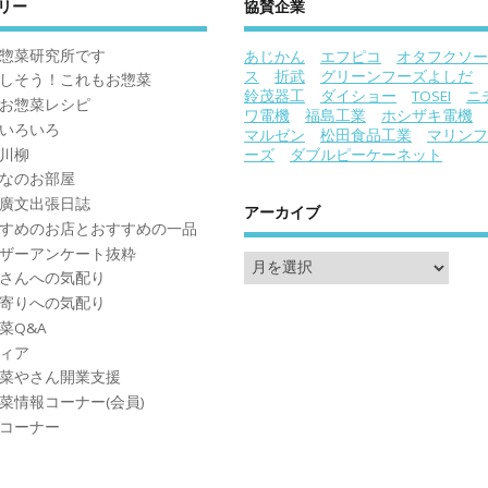
リー
協賛企業
惣菜研究所です
あじかん
エフピコ
オタフクソー
ス
折武
グリーンフーズよしだ
しそう！これもお惣菜
鈴茂器工
ダイショー
TOSEI
ニ
お惣菜レシピ
ワ電機
福島工業
ホシザキ電機
いろいろ
マルゼン
松田食品工業
マリンフ
川柳
ーズ
ダブルピーケーネット
なのお部屋
廣文出張日誌
アーカイブ
すめのお店とおすすめの一品
ザーアンケート抜粋
さんへの気配り
寄りへの気配り
菜Q&A
ィア
菜やさん開業支援
菜情報コーナー(会員)
コーナー