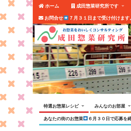
ホーム
成田惣菜研究所です
お問合せ
７月３１日まで受け付けます
特選お惣菜レシピ
みんなのお部屋
あなたの街のお惣菜
６月３０日で応募を