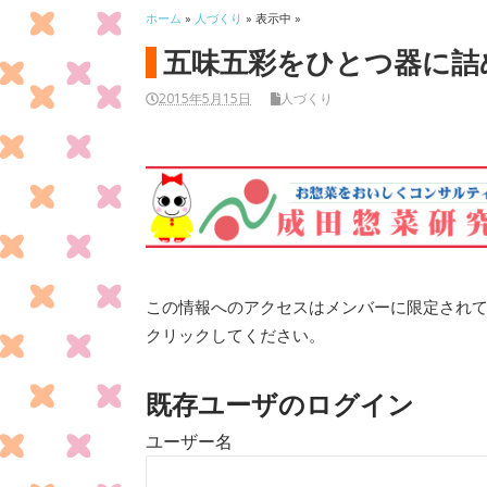
ホーム
»
人づくり
» 表示中 »
五味五彩をひとつ器に詰
2015年5月15日
人づくり
この情報へのアクセスはメンバーに限定され
クリックしてください。
既存ユーザのログイン
ユーザー名