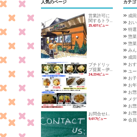
人気のページ
カテゴ
営業許可に
成田
関するトラ...
おい
25,631ビュー
特選
惣菜
惣菜
みん
成田
おす
プチドリッ
プ提案～伊...
ユー
24,234ビュー
お子
お年
お惣
メデ
お惣
お惣
お問合せɺ...
9,617ビュー
会員