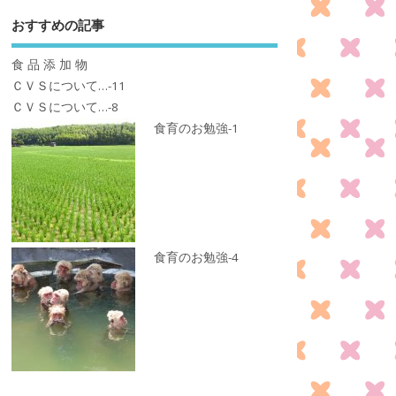
おすすめの記事
食 品 添 加 物
ＣＶＳについて…-11
ＣＶＳについて…-8
食育のお勉強-1
食育のお勉強-4