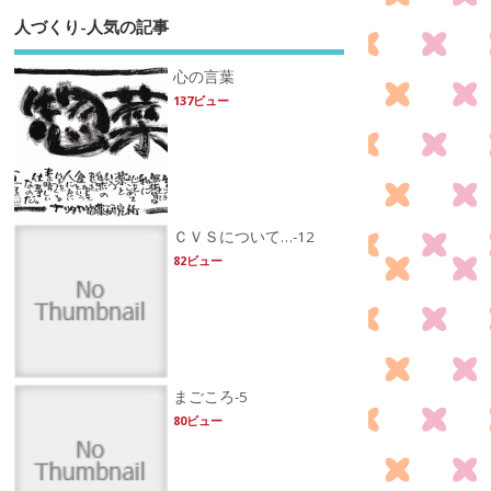
人づくり-人気の記事
心の言葉
137ビュー
ＣＶＳについて…-12
82ビュー
まごころ-5
80ビュー