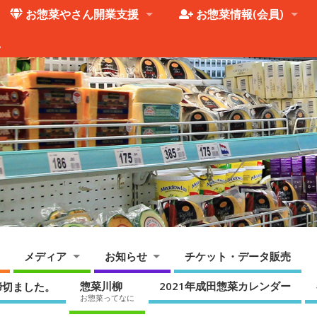
お惣菜やさん開業支援
お惣菜情報(会員)
。
メディア
お知らせ
チケット・データ販売
惣菜川柳
2021年成田惣菜カレンダー
締切ました。
お惣菜ってなに