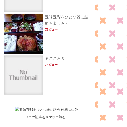
五味五彩をひとつ器に詰
める楽しみ-4
75ビュー
まごころ-3
74ビュー
↑この記事をスマホで読む