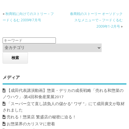
«
秋商戦に向けてのストリー – フ
春商戦のストーリー オーソドック
ードくるむ 2009年7月号
スなメニューで – フードくるむ
2009年1-2月号
»
メディア
【成田代表講演動画】惣菜・デリカの成長戦略「売れる和惣菜の
ノウハウ」-第4回和食産業展2017
「スーパー立て直し請負人の儲かる” ワザ ”」にて成田廣文が取材
されました
売れる！惣菜店 繁盛店の秘密に迫る！
お惣菜界のカリスマに密着