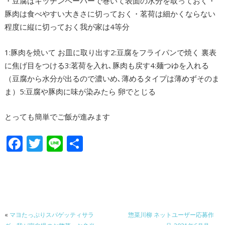
・豆腐はキッチンペーパーで巻いて表面の水分を取っておく・
豚肉は食べやすい大きさに切っておく・茗荷は細かくならない
程度に縦に切っておく我が家は4等分
1:豚肉を焼いて お皿に取り出す2:豆腐をフライパンで焼く 裏表
に焦げ目をつける3:茗荷を入れ､豚肉も戻す4:麺つゆを入れる
（豆腐から水分が出るので濃いめ､薄めるタイプは薄めずそのま
ま）5:豆腐や豚肉に味が染みたら 卵でとじる
とっても簡単でご飯が進みます
F
T
Li
共
ac
w
n
有
e
itt
e
b
er
o
«
マヨたっぷりスパゲッティサラ
惣菜川柳 ネットユーザー応募作
o