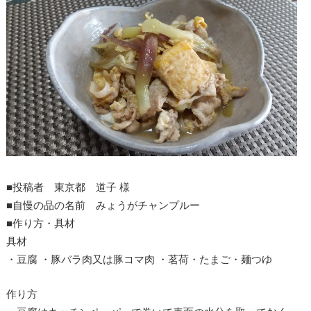
■投稿者 東京都 道子 様
■自慢の品の名前 みょうがチャンプルー
■作り方・具材
具材
・豆腐 ・豚バラ肉又は豚コマ肉 ・茗荷・たまご・麺つゆ
作り方