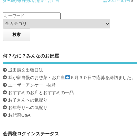
ダ〜我が家自慢のお惣菜・お弁当
品-2021年6月号
»
k
何？なに？みんなのお部屋
成田廣文出張日誌
我が家自慢のお惣菜・お弁当
６月３０日で応募を締切ました。
ユーザーアンケート抜粋
おすすめのお店とおすすめの一品
お子さんへの気配り
お年寄りへの気配り
お惣菜Q&A
会員様ログインステータス