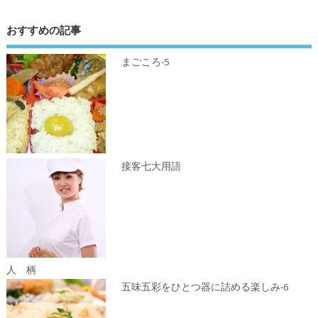
おすすめの記事
まごころ-5
接客七大用語
人 柄
五味五彩をひとつ器に詰める楽しみ-6