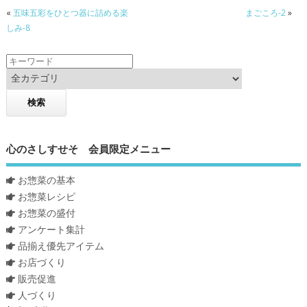
«
五味五彩をひとつ器に詰める楽
まごころ-2
»
しみ-8
心のさしすせそ 会員限定メニュー
お惣菜の基本
お惣菜レシピ
お惣菜の盛付
アンケート集計
品揃え優先アイテム
お店づくり
販売促進
人づくり