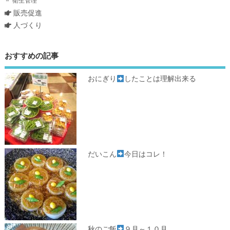
衛生管理
販売促進
人づくり
おすすめの記事
おにぎり
したことは理解出来る
だいこん
今日はコレ！
秋のご飯
９月～１０月