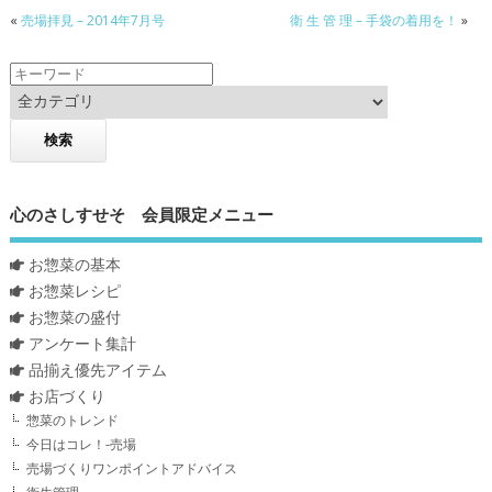
«
売場拝見 – 2014年7月号
衛 生 管 理 – 手袋の着用を！
»
心のさしすせそ 会員限定メニュー
お惣菜の基本
お惣菜レシピ
お惣菜の盛付
アンケート集計
品揃え優先アイテム
お店づくり
惣菜のトレンド
今日はコレ！-売場
売場づくりワンポイントアドバイス