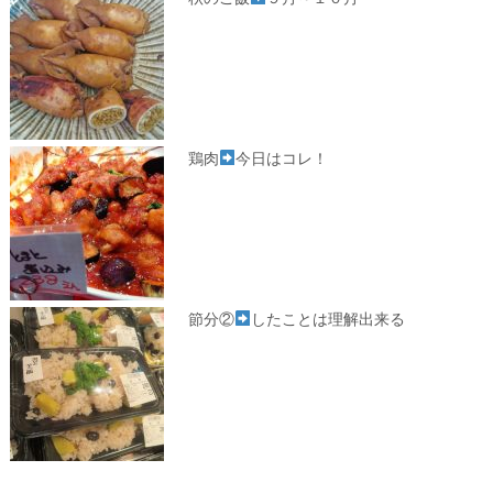
鶏肉
今日はコレ！
節分②
したことは理解出来る