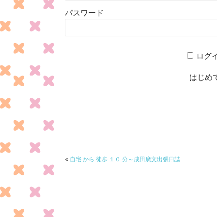
パスワード
ログ
はじめ
«
自宅 から 徒歩 １０ 分～成田廣文出張日誌