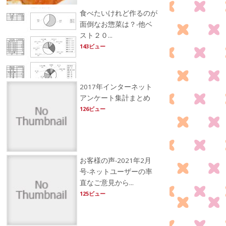
食べたいけれど作るのが
面倒なお惣菜は？-他ベ
スト２０...
143ビュー
2017年インターネット
アンケート集計まとめ
126ビュー
お客様の声-2021年2月
号-ネットユーザーの率
直なご意見から...
125ビュー