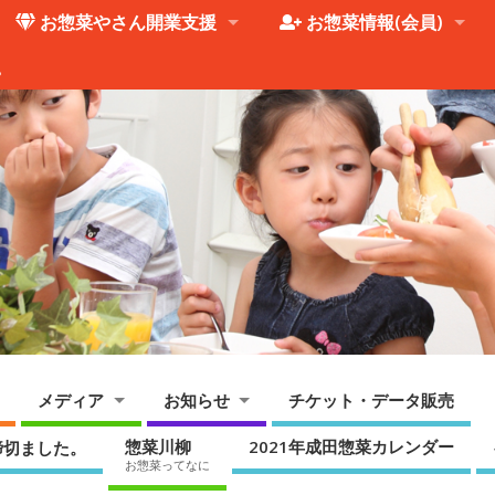
お惣菜やさん開業支援
お惣菜情報(会員)
。
メディア
お知らせ
チケット・データ販売
惣菜川柳
2021年成田惣菜カレンダー
締切ました。
お惣菜ってなに