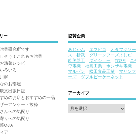
リー
協賛企業
惣菜研究所です
あじかん
エフピコ
オタフクソー
ス
折武
グリーンフーズよしだ
しそう！これもお惣菜
鈴茂器工
ダイショー
TOSEI
ニ
お惣菜レシピ
ワ電機
福島工業
ホシザキ電機
いろいろ
マルゼン
松田食品工業
マリンフ
川柳
ーズ
ダブルピーケーネット
なのお部屋
廣文出張日誌
アーカイブ
すめのお店とおすすめの一品
ザーアンケート抜粋
さんへの気配り
寄りへの気配り
菜Q&A
ィア