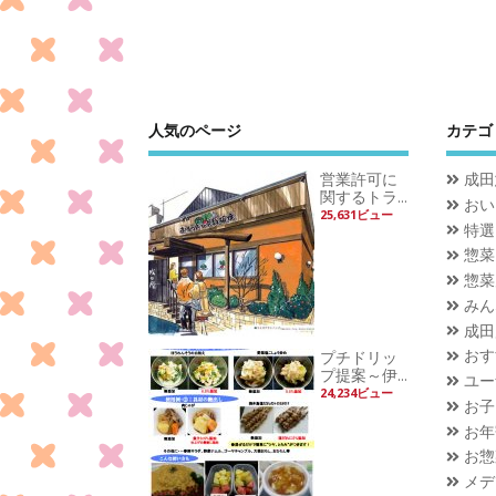
人気のページ
カテゴ
営業許可に
成田
関するトラ...
おい
25,631ビュー
特選
惣菜
惣菜
みん
成田
おす
プチドリッ
プ提案～伊...
ユー
24,234ビュー
お子
お年
お惣
メデ