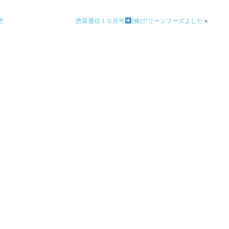
惣
惣菜通信１０月号
(株)グリーンフーズよしだ
»