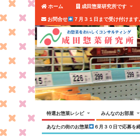
ホーム
成田惣菜研究所です
お問合せ
７月３１日まで受け付けます
特選お惣菜レシピ
みんなのお部屋
あなたの街のお惣菜
６月３０日で応募を