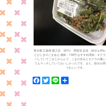
東京都 乙葉様 購入店：SEIYU 西荻窪 品名：鉄分も摂れ
とひじきのごまあえ 価格：198円 おすすめ理由：オク
バしていてごまとからんで、ごまの甘みとオクラの優し
てもマッチしていておいしかったです。また、鉄分が摂
うれしいです。
F
T
Li
共
ac
w
n
有
e
itt
e
b
er