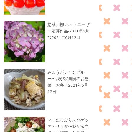
惣菜川柳 ネットユーザ
ー応募作品-2021年6月
号
2021年6月12日
みょうがチャンプル
ー〜我が家自慢のお惣
菜・お弁当
2021年6月
12日
マヨたっぷりスパゲッ
ティサラダ〜我が家自