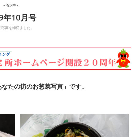
。
» 表示中 »
9年10月号
で応募を締切ました。
「あなたの街のお惣菜写真」です。