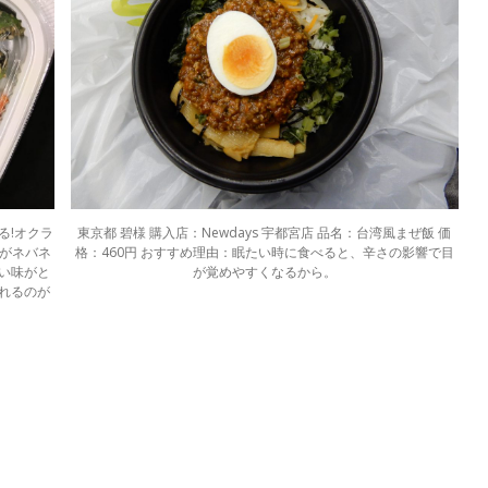
る!オクラ
東京都 碧様 購入店：Newdays 宇都宮店 品名：台湾風まぜ飯 価
ラがネバネ
格：460円 おすすめ理由：眠たい時に食べると、辛さの影響で目
い味がと
が覚めやすくなるから。
れるのが