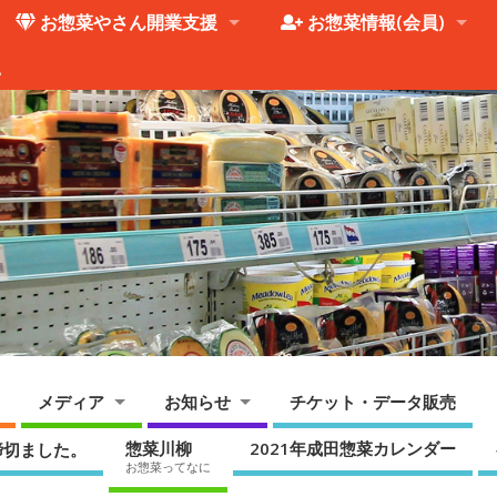
お惣菜やさん開業支援
お惣菜情報(会員)
。
メディア
お知らせ
チケット・データ販売
惣菜川柳
2021年成田惣菜カレンダー
締切ました。
お惣菜ってなに