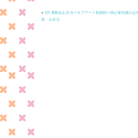
o
o
«
9月 運動会お弁当〜オブアート初挑戦〜我が家自慢のお
菜・お弁当
k